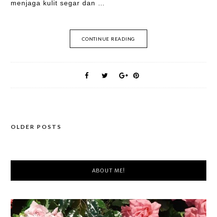
menjaga kulit segar dan …
CONTINUE READING
Posts
OLDER POSTS
navigation
ABOUT ME!