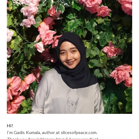
Hi!
I’m Gadis Kumala, author at slicesofpeace.com.