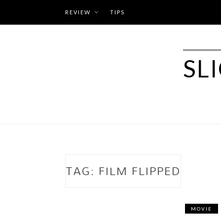
Skip
REVIEW
TIPS
to
content
SL
TAG:
FILM FLIPPED
MOVIE