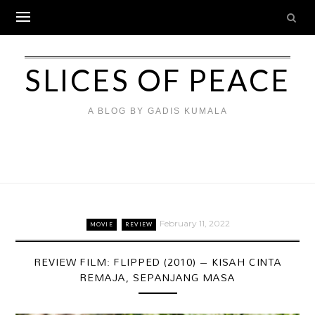
Skip
to
content
SLICES OF PEACE
A BLOG BY GADIS KUMALA
February 11, 2022
MOVIE
REVIEW
REVIEW FILM: FLIPPED (2010) – KISAH CINTA
REMAJA, SEPANJANG MASA